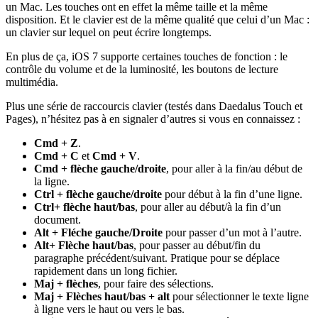
un Mac. Les touches ont en effet la même taille et la même
disposition. Et le clavier est de la même qualité que celui d’un Mac :
un clavier sur lequel on peut écrire longtemps.
En plus de ça, iOS 7 supporte certaines touches de fonction : le
contrôle du volume et de la luminosité, les boutons de lecture
multimédia.
Plus une série de raccourcis clavier (testés dans Daedalus Touch et
Pages), n’hésitez pas à en signaler d’autres si vous en connaissez :
Cmd + Z
.
Cmd + C
et
Cmd + V
.
Cmd + flèche gauche/droite
, pour aller à la fin/au début de
la ligne.
Ctrl + flèche gauche/droite
pour début à la fin d’une ligne.
Ctrl+ flèche haut/bas
, pour aller au début/à la fin d’un
document.
Alt + Fléche gauche/Droite
pour passer d’un mot à l’autre.
Alt+ Flèche haut/bas
, pour passer au début/fin du
paragraphe précédent/suivant. Pratique pour se déplace
rapidement dans un long fichier.
Maj + flèches
, pour faire des sélections.
Maj + Flèches haut/bas + alt
pour sélectionner le texte ligne
à ligne vers le haut ou vers le bas.