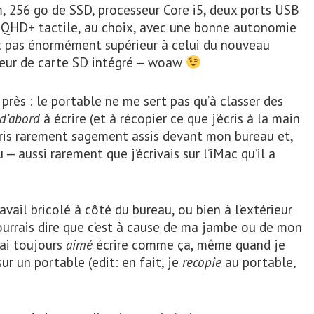
, 256 go de SSD, processeur Core i5, deux ports USB
u QHD+ tactile, au choix, avec une bonne autonomie
t pas énormément supérieur à celui du nouveau
teur de carte SD intégré — woaw
 près : le portable ne me sert pas qu’à classer des
d’abord
à écrire (et à récopier ce que j’écris à la main
’écris rarement sagement assis devant mon bureau et,
 — aussi rarement que j’écrivais sur l’iMac qu’il a
ravail bricolé à côté du bureau, ou bien à l’extérieur
urrais dire que c’est à cause de ma jambe ou de mon
’ai toujours
aimé
écrire comme ça, même quand je
sur un portable (edit: en fait, je
recopie
au portable,