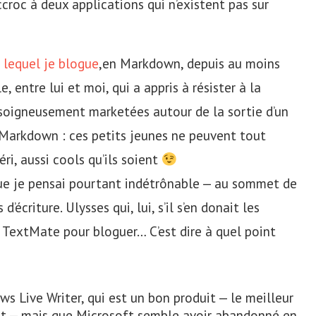
 accroc à deux applications qui n’existent pas sur
 lequel je blogue
,en Markdown, depuis au moins
 entre lui et moi, qui a appris à résister à la
 soigneusement marketées autour de la sortie d’un
 Markdown : ces petits jeunes ne peuvent tout
ri, aussi cools qu’ils soient
que je pensai pourtant indétrônable — au sommet de
écriture. Ulysses qui, lui, s’il s’en donait les
 TextMate pour bloguer… C’est dire à quel point
s Live Writer, qui est un bon produit — le meilleur
t — mais que Microsoft semble avoir abandonné en