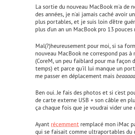
La sortie du nouveau MacBook m’a de no
des années, je n’ai jamais caché avoir u
plus portables, et je suis loin d’être guér
plus d’un an un MacBook pro 13 pouces re
Mal(?)heureusement pour moi, si sa for
nouveau MacBook ne correspond pas à m
(CoreM, un peu faiblard pour ma façon 
temps) et parce qu’il lui manque un port
me passer en déplacement mais
beaaaa
Ben oui. Je fais des photos et si c’est 
de carte externe USB + son câble en plu
ça chaque fois que je voudrai vider une c
Ayant
récemment
remplacé mon iMac par 
qui se faisait comme ultraportables du 