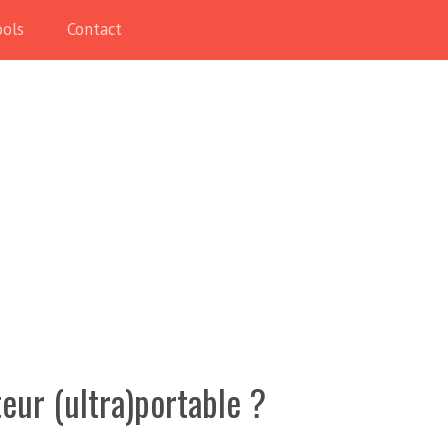
ools
Contact
eur (ultra)portable ?