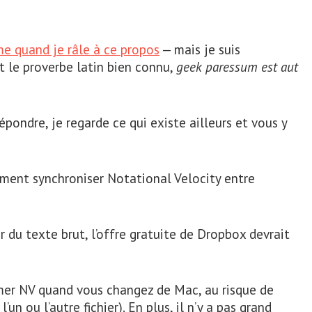
e quand je râle à ce propos
— mais je suis
 le proverbe latin bien connu,
geek paressum est aut
épondre, je regarde ce qui existe ailleurs et vous y
mment synchroniser Notational Velocity entre
 du texte brut, l’offre gratuite de Dropbox devrait
rmer NV quand vous changez de Mac, au risque de
un ou l’autre fichier). En plus, il n’y a pas grand