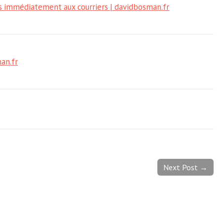
as immédiatement aux courriers | davidbosman.fr
an.fr
Next Post →