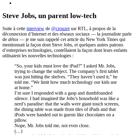
Steve Jobs, un parent low-tech
Suite à cette
interview
de
@crouzet
sur RTL, à propos de la
déconnexion d’Internet et des réseaux sociaux — la journaliste parle
de
détox
— je me suis rappelé cet article du New York Times qui
mentionnait la façon dont Steve Jobs, et quelques autres patrons
d’entreprises technologies, contrôlaient la façon dont leurs enfants
utilisaient les nouvelles technologies :
“So, your kids must love the iPad?” I asked Mr. Jobs,
trying to change the subject. The company’s first tablet
was just hitting the shelves. “They haven’t used it,” he
told me. “We limit how much technology our kids use
at home.”
I’m sure I responded with a gasp and dumbfounded
silence. I had imagined the Jobs’s household was like a
nerd’s paradise: that the walls were giant touch screens,
the dining table was made from tiles of iPads and that
iPods were handed out to guests like chocolates on a
pillow.
Nope, Mr. Jobs told me, not even close.
(…)