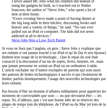
I never asked Mr. Jobs what his children did instead of
using the gadgets he built, so I reached out to Walter
Isaacson, the author of “Steve Jobs,” who spent a lot of
time at their home.
“Every evening Steve made a point of having dinner at
the big long table in their kitchen, discussing books and
history and a variety of things,” he said. “No one ever
pulled out an iPad or computer. The kids did not seem
addicted at all to devices.”
Steve Jobs Was a Low-Tech Parent
Si vous ne lisez pas l’anglais, en gros : Steve Jobs y explique que
ses enfants n’ont jamais touché à un iPad et qu’ils (lui et son épouse)
limitent leur usage de la technologie…Que le repas du soir était
consacré à la discussion d’un tas de sujets, livres, histoire, etc. mais
que jamais personne ne sortait un iPad ou un ordinateur à table.
L’article enchaine sur d’autres exemples de parents qui sont aussi
des patrons de boites technologiques à succès
et
qui choisissent de
limiter, parfois drastiquement, l’usage des nouvelles technologies par
leurs enfants.
Pas besoin d’être un homme d’affaires milliardaire pour apprécier les
moments de convivialités que sont — ou que devraient être — les
repas. Ni, d’ailleurs, que c’est une bonne idée de se réserver des
plages de temps loin du téléphone, de l’iPad ou du Mac (et loin de la