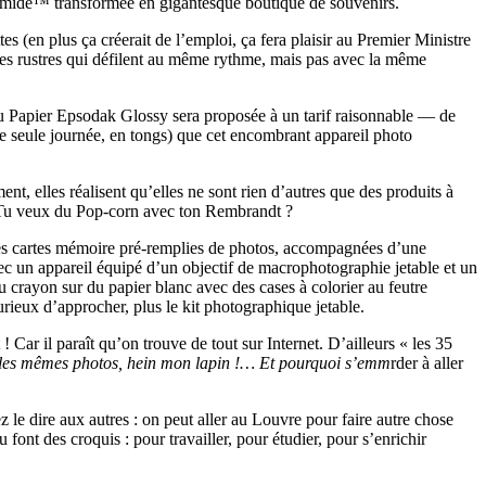
a pyramide™ transformée en gigantesque boutique de souvenirs.
s (en plus ça créerait de l’emploi, ça fera plaisir au Premier Ministre
de ces rustres qui défilent au même rythme, mais pas avec la même
 du Papier Epsodak Glossy sera proposée à un tarif raisonnable — de
ne seule journée, en tongs) que cet encombrant appareil photo
, elles réalisent qu’elles ne sont rien d’autres que des produits à
er. Tu veux du Pop-corn avec ton Rembrandt ?
 des cartes mémoire pré-remplies de photos, accompagnées d’une
c un appareil équipé d’un objectif de macrophotographie jetable et un
 crayon sur du papier blanc avec des cases à colorier au feutre
urieux d’approcher, plus le kit photographique jetable.
ar il paraît qu’on trouve de tout sur Internet. D’ailleurs « les 35
e les mêmes photos, hein mon lapin !
… Et pourquoi s’emm
rder à aller
ez le dire aux autres : on peut aller au Louvre pour faire autre chose
font des croquis : pour travailler, pour étudier, pour s’enrichir