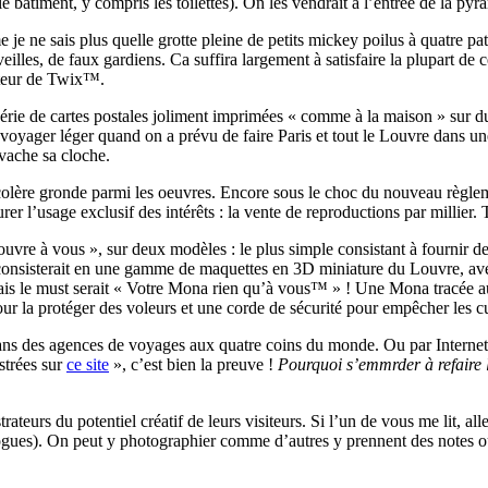
ut le bâtiment, y compris les toilettes). On les vendrait à l’entrée de l
e ne sais plus quelle grotte pleine de petits mickey poilus à quatre patte
rveilles, de faux gardiens. Ca suffira largement à satisfaire la plupart 
uteur de Twix™.
e série de cartes postales joliment imprimées « comme à la maison » sur
e voyager léger quand on a prévu de faire Paris et tout le Louvre dans u
vache sa cloche.
olère gronde parmi les oeuvres. Encore sous le choc du nouveau règlement
urer l’usage exclusif des intérêts : la vente de reproductions par milli
uvre à vous », sur deux modèles : le plus simple consistant à fournir
 consisterait en une gamme de maquettes en 3D miniature du Louvre, ave
Mais le must serait « Votre Mona rien qu’à vous™ » ! Une Mona tracée au
our la protéger des voleurs et une corde de sécurité pour empêcher les c
ns des agences de voyages aux quatre coins du monde. Ou par Internet ! C
strées sur
ce site
», c’est bien la preuve !
Pourquoi s’emm
rder à refair
teurs du potentiel créatif de leurs visiteurs. Si l’un de vous me lit, all
alogues). On peut y photographier comme d’autres y prennent des notes ou 