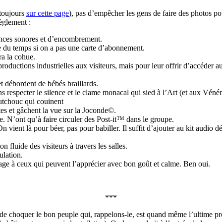
(toujours
sur cette page
), pas d’empêcher les gens de faire des photos po
èglement :
nces sonores et d’encombrement.
dre du temps si on a pas une carte d’abonnement.
ra la cohue.
oductions industrielles aux visiteurs, mais pour leur offrir d’accéder a
et débordent de bébés braillards.
sans respecter le silence et le clame monacal qui sied à l’Art (et aux Vé
outchouc qui couinent
ntes et gâchent la vue sur la Joconde©.
te. N’ont qu’à faire circuler des Post-it™ dans le groupe.
On vient là pour béer, pas pour babiller. Il suffit d’ajouter au kit audio
on fluide des visiteurs à travers les salles.
ulation.
age à ceux qui peuvent l’apprécier avec bon goût et calme. Ben oui.
***
er de choquer le bon peuple qui, rappelons-le, est quand même l’ultime 