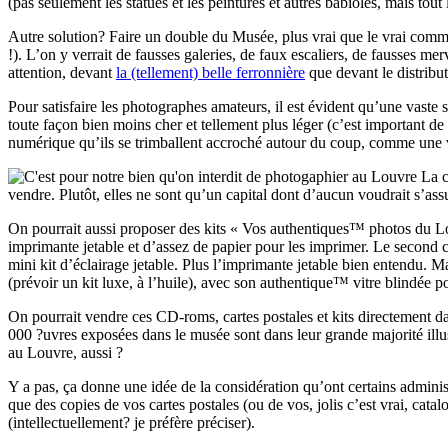
(pas seulement les statues et les peintures et autres babioles, mais to
Autre solution? Faire un double du Musée, plus vrai que le vrai comme j
!). L’on y verrait de fausses galeries, de faux escaliers, de fausses me
attention, devant
la (tellement) belle ferronnière
que devant le distrib
Pour satisfaire les photographes amateurs, il est évident qu’une vast
toute façon bien moins cher et tellement plus léger (c’est important d
numérique qu’ils se trimballent accroché autour du coup, comme une 
La c
vendre. Plutôt, elles ne sont qu’un capital dont d’aucun voudrait s’ass
On pourrait aussi proposer des kits « Vos authentiques™ photos du Lo
imprimante jetable et d’assez de papier pour les imprimer. Le second
mini kit d’éclairage jetable. Plus l’imprimante jetable bien entendu. 
(prévoir un kit luxe, à l’huile), avec son authentique™ vitre blindée p
On pourrait vendre ces CD-roms, cartes postales et kits directement da
000 ?uvres exposées dans le musée sont dans leur grande majorité illu
au Louvre, aussi ?
Y a pas, ça donne une idée de la considération qu’ont certains administra
que des copies de vos cartes postales (ou de vos, jolis c’est vrai, cat
(intellectuellement? je préfère préciser).