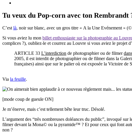
Tu veux du Pop-corn avec ton Rembrandt 
C’est
là
, noir sur blanc, avec un gros titre « A la Une Evénement » 
Si vous aviez lu mon
billet enthousiaste sur la photographie au Louvr
complices ?), oubliez-le et courrez au Louvre si vous aviez le projet 
ARTICLE 33
L’interdiction
de photographier ou de filmer
dans
2005, il est interdit de photographier ou de filmer dans la Galer
françaises) ainsi que sur le palier où est exposée la Victoire d
Via
la feuille
.
les stat
[mode coup de gueule ON]
Je m’énerve, mais c’est tellement bête leur truc. Désolé.
L’argument des “très nombreuses doléances du public”, invoqué sur le
filmer devant la Mona© ou la pyramide™ ? Et pour ceux qui font autre c
non ?