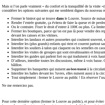
Mais si l’on parle vraiment « du confort et la tranquillité de la visite »
considérer les options suivantes qui me semblent dignes du nouveau r
Fermer le bistrot qui se trouve
dans
le Louvre. Source de nuisa
Rendre l’entrée gratuite, ça évitera de faire la queue et de per
Ou le contraire. Fixer le droit d’entrer à 100€ ou plus. Ca limite
Fermer les boutiques, parce qu’on est pas là pour vendre des repr
devant les caisses et les vitrines.
Interdire les landaux et autres poussettes qui couinent souvent, 
Interdire les (plus grands) enfants qui rient et courent partout 
Interdire les souliers à talon qui claquent ou les semelles en ca
Interdire les visites de groupes qui sont envahissantes et bruya
Interdire les guides qui parlent fort ou qui traduisent à voix hau
D’ailleurs, interdire toutes les discussions, même à voix basse. 
bâillon.
Supprimer les banquettes qui nuisent
au bon transit
à la circulati
Interdire les haltes devant les ?uvres, elles nuisent aussi à la circ
Tout simplement : fermer le Louvre au public ! En réserver l’us
Ne me remerciez pas.
Pour cette dernière option (fermer le Louvre au public), et pour évit