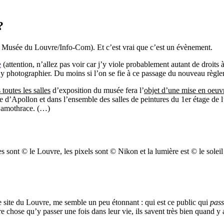
?
(© Musée du Louvre/Info-Com). Et c’est vrai que c’est un évènement.
e
(attention, n’allez pas voir car j’y viole probablement autant de droit
d’y photographier. Du moins si l’on se fie à ce passage du nouveau règle
 toutes les salles
d’exposition du musée fera l’
objet d’une mise en oeuv
ie d’Apollon et dans l’ensemble des salles de peintures du 1er étage de l
e Samothrace. (…)
ues sont © le Louvre, les pixels sont © Nikon et la lumière est © le soleil
 site du Louvre, me semble un peu étonnant : qui est ce public qui
pass
hose qu’y passer une fois dans leur vie, ils savent très bien quand y al